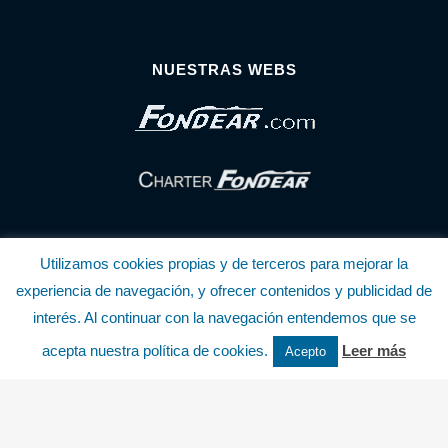
NUESTRAS WEBS
Utilizamos cookies propias y de terceros para mejorar la
experiencia de navegación, y ofrecer contenidos y publicidad de
interés. Al continuar con la navegación entendemos que se
© Copyright Fondear, S.L.
acepta nuestra política de cookies.
Leer más
Acepto
Aunque se consideran exactas, declinamos toda responsabilidad sobre la
información y precios inscritos. Estas informaciones no son contractuales.
Política de privacidad y cookies
.........................
-
.........................
Política de utilización