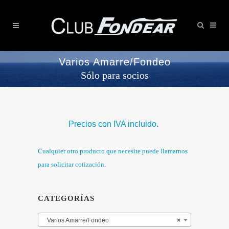
Varios Amarre/Fondeo
Sólo para socios
Precios con IVA incluido.
Cualquier otro producto que necesite puede llamarnos
para solicitar cotización.
CATEGORÍAS
Varios Amarre/Fondeo
×