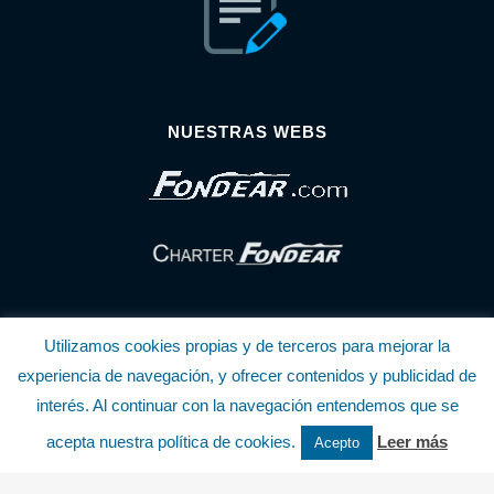
NUESTRAS WEBS
Utilizamos cookies propias y de terceros para mejorar la
experiencia de navegación, y ofrecer contenidos y publicidad de
interés. Al continuar con la navegación entendemos que se
© Copyright Fondear, S.L.
acepta nuestra política de cookies.
Leer más
Acepto
Aunque se consideran exactas, declinamos toda responsabilidad sobre la
información y precios inscritos. Estas informaciones no son contractuales.