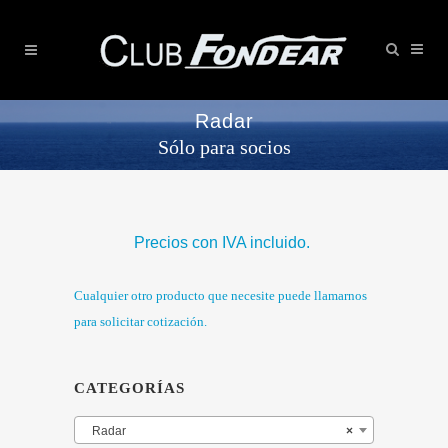
Radar
Sólo para socios
Precios con IVA incluido.
Cualquier otro producto que necesite puede llamarnos
para solicitar cotización.
CATEGORÍAS
Radar
×