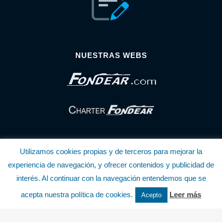
NUESTRAS WEBS
Utilizamos cookies propias y de terceros para mejorar la
experiencia de navegación, y ofrecer contenidos y publicidad de
interés. Al continuar con la navegación entendemos que se
© Copyright Fondear, S.L.
acepta nuestra política de cookies.
Leer más
Acepto
Aunque se consideran exactas, declinamos toda responsabilidad sobre la
información y precios inscritos. Estas informaciones no son contractuales.