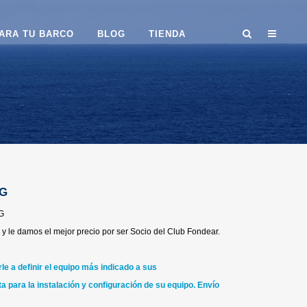
ARA TU BARCO
BLOG
TIENDA
4G
G
y le damos el mejor precio por ser Socio del Club Fondear.
e a definir el equipo más indicado a sus
a para la instalación y configuración de su equipo. Envío