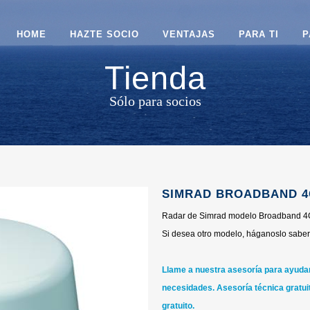
HOME
HAZTE SOCIO
VENTAJAS
PARA TI
P
Tienda
Sólo para socios
SIMRAD BROADBAND 
Radar de Simrad modelo Broadband 4
Si desea otro modelo, háganoslo saber 
Llame a nuestra asesoría para ayudarl
necesidades.
Asesoría técnica gratuit
gratuito.