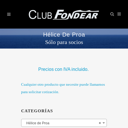
Hélice De Proa
Sólo para socios
Precios con IVA incluido.
Cualquier otro producto que necesite puede llamarnos
para solicitar cotización.
CATEGORÍAS
Hélice de Proa
×