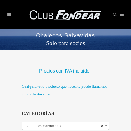
Chalecos Salvavidas
Sólo para socios
Precios con IVA incluido.
Cualquier otro producto que necesite puede llamarnos
para solicitar cotización.
CATEGORÍAS
Chalecos Salvavidas
×