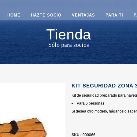
HOME
HAZTE SOCIO
VENTAJAS
PARA TI
P
Tienda
Sólo para socios
KIT SEGURIDAD ZONA 3
Kit de seguridad preparado para navega
Para 6 personas
Si desea otro modelo, háganoslo saber 
SKU:
000066