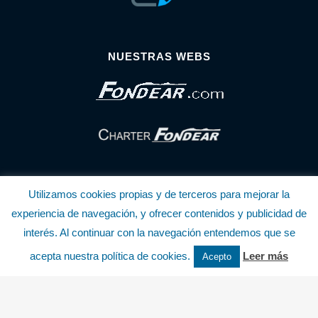
NUESTRAS WEBS
Utilizamos cookies propias y de terceros para mejorar la
experiencia de navegación, y ofrecer contenidos y publicidad de
interés. Al continuar con la navegación entendemos que se
© Copyright Fondear, S.L.
acepta nuestra política de cookies.
Leer más
Acepto
Aunque se consideran exactas, declinamos toda responsabilidad sobre la
información y precios inscritos. Estas informaciones no son contractuales.
Política de privacidad y cookies
.........................
-
.........................
Política de utilización