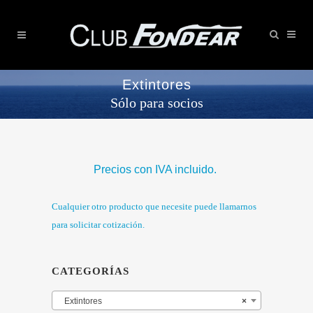
Extintores
Sólo para socios
Precios con IVA incluido.
Cualquier otro producto que necesite puede llamarnos
para solicitar cotización.
CATEGORÍAS
Extintores
×