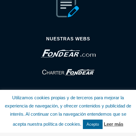
NUESTRAS WEBS
Utilizamos cookies propias y de terceros para mejorar la
experiencia de navegación, y ofrecer contenidos y publicidad de
interés. Al continuar con la navegación entendemos que se
© Copyright Fondear, S.L.
acepta nuestra política de cookies.
Leer más
Acepto
Aunque se consideran exactas, declinamos toda responsabilidad sobre la