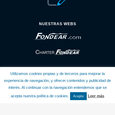
NUESTRAS WEBS
Utilizamos cookies propias y de terceros para mejorar la
experiencia de navegación, y ofrecer contenidos y publicidad de
interés. Al continuar con la navegación entendemos que se
© Copyright Fondear, S.L.
acepta nuestra política de cookies.
Leer más
Acepto
Aunque se consideran exactas, declinamos toda responsabilidad sobre la
información y precios inscritos. Estas informaciones no son contractuales.