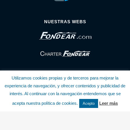
NUESTRAS WEBS
Utilizamos cookies propias y de terceros para mejorar la
experiencia de navegación, y ofrecer contenidos y publicidad de
interés. Al continuar con la navegación entendemos que se
© Copyright Fondear, S.L.
acepta nuestra política de cookies.
Leer más
Acepto
Aunque se consideran exactas, declinamos toda responsabilidad sobre la
información y precios inscritos. Estas informaciones no son contractuales.
Política de privacidad y cookies
.........................
-
.........................
Política de utilización