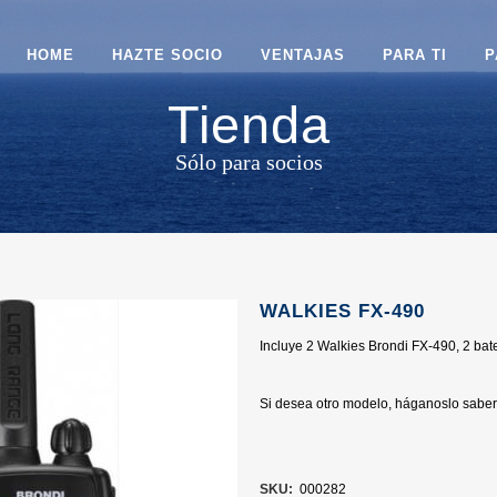
HOME
HAZTE SOCIO
VENTAJAS
PARA TI
P
Tienda
Sólo para socios
WALKIES FX-490
Incluye 2 Walkies Brondi FX-490, 2 bate
Si desea otro modelo, háganoslo saber 
SKU:
000282