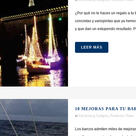
¿Por qué no le haces un regalo a tu 
concretas y variopintas que ya hemos
y que dan un estupendo resultado. Pro
LEER MÁS
10 MEJORAS PARA TU BA
in
Electrónica
,
Gadgets
,
Productos
Share
Los barcos admiten miles de mejoras,