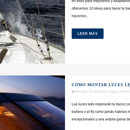
en ellos para mejorarlos y adaptarlo
ofrecemos 10 ideas para hacer tu b
hacemos...
LEER MÁS
CÓMO MONTAR LUCES LE
in
Bricolaje
,
Electricidad
,
Gadgets
,
Produc
Las luces leds mejorarán tu barco c
bañera o el fly como jamás habrías 
excepcionales y una amplia gama de 