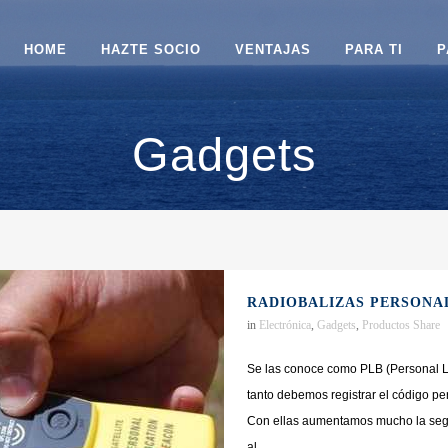
HOME
HAZTE SOCIO
VENTAJAS
PARA TI
P
Gadgets
RADIOBALIZAS PERSONA
in
Electrónica
,
Gadgets
,
Productos
Share
Se las conoce como PLB (Personal Lo
tanto debemos registrar el código pe
Con ellas aumentamos mucho la segu
al...