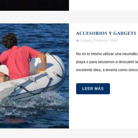
ACCESORIOS Y GADGETS 
in
Gadgets
,
Productos
Share
No es lo mismo utilizar una neumáti
playa o para lanzarnos a descubrir la
excelente idea, a tenerla como único 
LEER MÁS