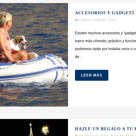
ACCESORIOS Y GADGETS 
in
Gadgets
,
Productos
Share
Existen muchos accesorios y "gadget
barco más cómodo, práctico y funci
podremos optar por instalar unos u ot
de...
LEER MÁS
HAZLE UN REGALO A TU
in
Electrónica
,
Gadgets
,
Productos
Share