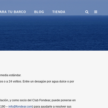
ARA TU BARCO
BLOG
TIENDA
a media estándar.
os o a 24 voltios. Entre un desagüe por agua dulce o por
talación, y como socio del Club Fondear, puede ponerse en
9 190 –
info@fondear.com
) para ayudarle a resolver sus