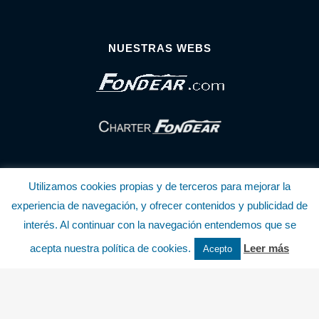
NUESTRAS WEBS
Utilizamos cookies propias y de terceros para mejorar la
experiencia de navegación, y ofrecer contenidos y publicidad de
interés. Al continuar con la navegación entendemos que se
© Copyright Fondear, S.L.
acepta nuestra política de cookies.
Leer más
Acepto
Aunque se consideran exactas, declinamos toda responsabilidad sobre la
información y precios inscritos. Estas informaciones no son contractuales.
Política de privacidad y cookies
.........................
-
.........................
Política de utilización