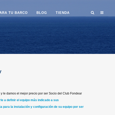
ARA TU BARCO
BLOG
TIENDA
V
y le damos el mejor precio por ser Socio del Club Fondear
e a definir el equipo más indicado a sus
a para la instalación y configuración de su equipo por ser