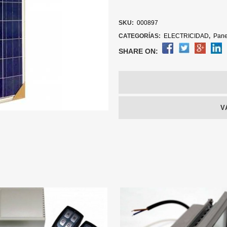
SKU:
000897
CATEGORÍAS:
ELECTRICIDAD
,
Pane
SHARE ON:
V