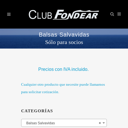
Balsas Salvavidas
Sólo para socios
Precios con IVA incluido.
Cualquier otro producto que necesite puede llamarnos
para solicitar cotización.
CATEGORÍAS
Balsas Salvavidas
×